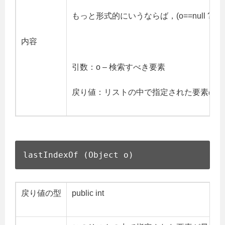
もっと形式的にいうならば，(o==null ? ge
内容
引数：o – 検索すべき要素
戻り値：リストの中で指定された要素の最
lastIndexOf (Object o)
戻り値の型
public int