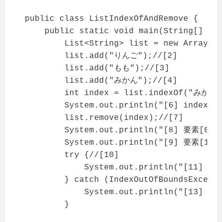
public class ListIndexOfAndRemove {

    public static void main(String[] arg
        List<String> list = new ArrayLis
        list.add("りんご");//[2]

        list.add("もも");//[3]

        list.add("みかん");//[4]

        int index = list.indexOf("みかん")
        System.out.println("[6] index = 
        list.remove(index);//[7]

        System.out.println("[8] 要素[0]:"
        System.out.println("[9] 要素[1]:"
        try {//[10]

            System.out.println("[11] 要素
        } catch (IndexOutOfBoundsExcepti
            System.out.println("[13] 
        }
