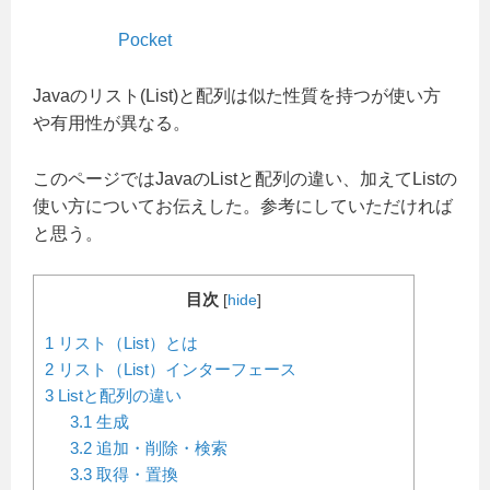
Pocket
Javaのリスト(List)と配列は似た性質を持つが使い方
や有用性が異なる。
このページではJavaのListと配列の違い、加えてListの
使い方についてお伝えした。参考にしていただければ
と思う。
目次
[
hide
]
1
リスト（List）とは
2
リスト（List）インターフェース
3
Listと配列の違い
3.1
生成
3.2
追加・削除・検索
3.3
取得・置換