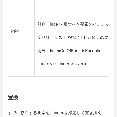
引数：index - 戻すべき要素のインデック
内容
戻り値：リストの指定された位置の要素
例外：IndexOutOfBoundsException –
(index < 0 || index > size())
置換
すでに存在する要素を、indexを指定して置き換え