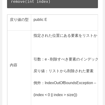
remove(int index)
戻り値の型
public E
指定された位置にある要素をリストから削
引数：e - 削除すべき要素のインデックス
内容
戻り値：リストから削除された要素
例外：IndexOutOfBoundsException –
(index < 0 || index > size())