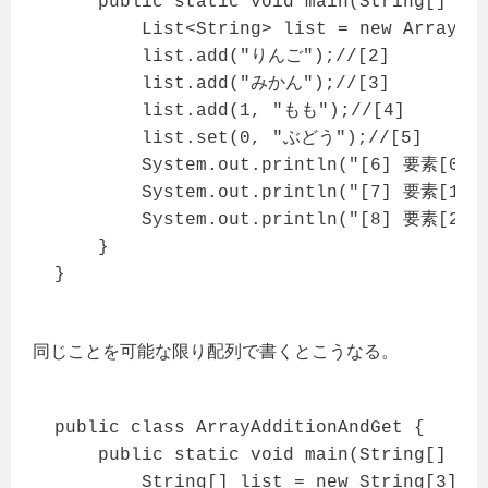
    public static void main(String[] arg
        List<String> list = new ArrayLis
        list.add("りんご");//[2]

        list.add("みかん");//[3]

        list.add(1, "もも");//[4]

        list.set(0, "ぶどう");//[5]

        System.out.println("[6] 要素[0]:"
        System.out.println("[7] 要素[1]:"
        System.out.println("[8] 要素[2]:"
    }

}
同じことを可能な限り配列で書くとこうなる。
public class ArrayAdditionAndGet {

    public static void main(String[] arg
        String[] list = new String[3];//