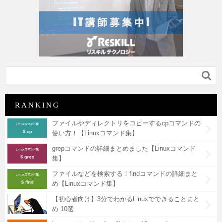

RANKING
ファイルやディレクトリをコピーするcpコマンドの
使い方！【Linuxコマンド集】
grepコマンドの詳細まとめました【Linuxコマンド
集】
ファイルなどを検索する！findコマンドの詳細まと
め【Linuxコマンド集】
【初心者向け】3分でわかるLinuxでできることまと
め 10選