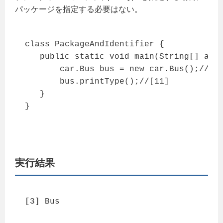
パッケージを指定する必要はない。
class PackageAndIdentifier {

   public static void main(String[] args
       car.Bus bus = new car.Bus();//[10
       bus.printType();//[11]

   }

}
実行結果
[3] Bus