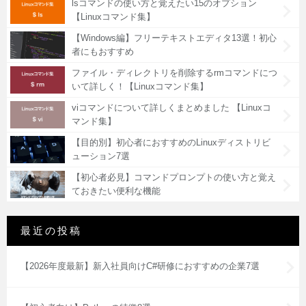
lsコマンドの使い方と覚えたい15のオプション
【Linuxコマンド集】
【Windows編】フリーテキストエディタ13選！初心
者にもおすすめ
ファイル・ディレクトリを削除するrmコマンドにつ
いて詳しく！【Linuxコマンド集】
viコマンドについて詳しくまとめました 【Linuxコ
マンド集】
【目的別】初心者におすすめのLinuxディストリビ
ューション7選
【初心者必見】コマンドプロンプトの使い方と覚え
ておきたい便利な機能
最近の投稿
【2026年度最新】新入社員向けC#研修におすすめの企業7選