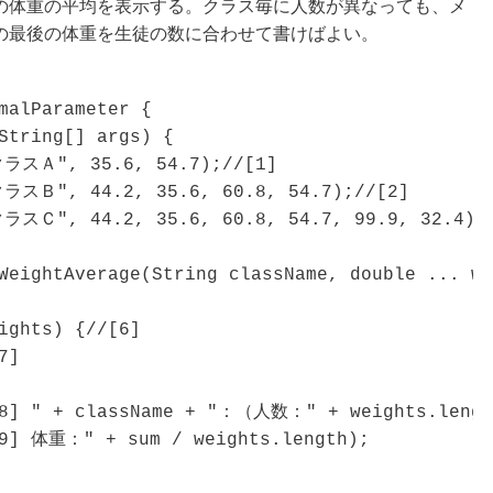
の体重の平均を表示する。クラス毎に人数が異なっても、メ
の最後の体重を生徒の数に合わせて書けばよい。
malParameter {

String[] args) {

クラスＡ", 35.6, 54.7);//[1]

クラスＢ", 44.2, 35.6, 60.8, 54.7);//[2]

クラスＣ", 44.2, 35.6, 60.8, 54.7, 99.9, 32.4);/
WeightAverage(String className, double ... we
ights) {//[6]

]

[8] " + className + "：（人数：" + weights.lengt
[9] 体重：" + sum / weights.length);
