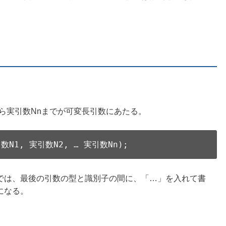
ら実引数Nnまでが可変長引数にあたる。
N1, 実引数N2, … 実引数Nn);
では、最後の引数の型と識別子の間に、「…」を入れて書
になる。