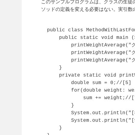
このサンプルプログラムは、クラスの生徒
ソッドの定義を変える必要はない。実引数
public class MethodWithLastFo
    public static void main (
        printWeightAverage("
        printWeightAverage("
        printWeightAverage("
    }

    private static void print
        double sum = 0;//[5]

        for(double weight: we
            sum += weight;//[7
        }

        System.out.println("
        System.out.println("
    }
