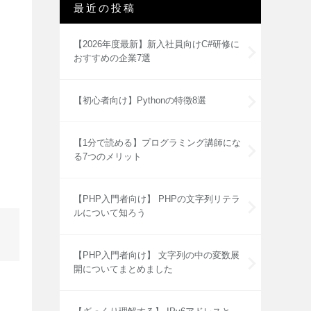
最近の投稿
【2026年度最新】新入社員向けC#研修に
おすすめの企業7選
【初心者向け】Pythonの特徴8選
【1分で読める】プログラミング講師にな
る7つのメリット
【PHP入門者向け】 PHPの文字列リテラ
ルについて知ろう
【PHP入門者向け】 文字列の中の変数展
開についてまとめました