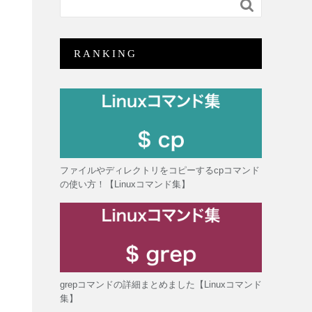

RANKING
ファイルやディレクトリをコピーするcpコマンド
の使い方！【Linuxコマンド集】
grepコマンドの詳細まとめました【Linuxコマンド
集】