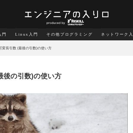
a入門
Linux入門
その他プログラミング
ネットワーク
可変長引数 (最後の引数)の使い方
(最後の引数)の使い方