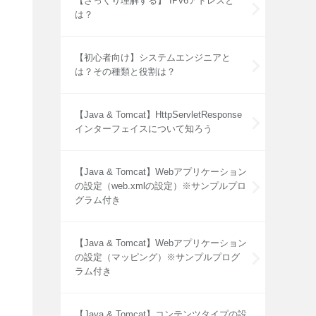
【ざっくり理解する】 IPv6アドレスと
は？
【初心者向け】システムエンジニアと
は？その種類と役割は？
【Java & Tomcat】HttpServletResponse
インターフェイスについて知ろう
/[3]

【Java & Tomcat】Webアプリケーション
ights) {//[4]

の設定（web.xmlの設定）※サンプルプロ
グラム付き
【Java & Tomcat】Webアプリケーション
の設定（マッピング）※サンプルプログ
h + "）");

ラム付き
【Java & Tomcat】コンテンツタイプの設