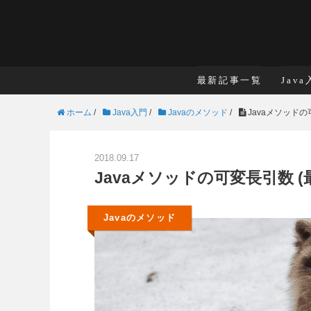
最新記事一覧
Jav
ホーム
/
Java入門
/
Javaのメソッド
/
Javaメソッドの
2018.09.17
Javaメソッドの可変長引数 
Javaのメソッド