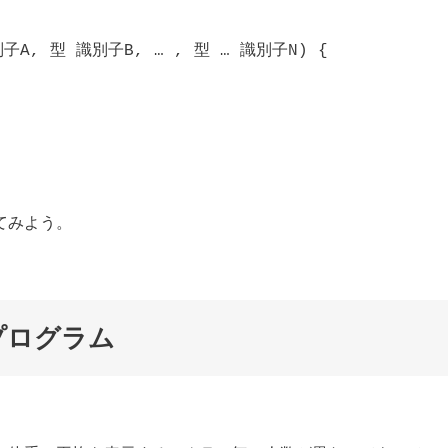
, 型 識別子B, … , 型 … 識別子N) {

てみよう。
プログラム