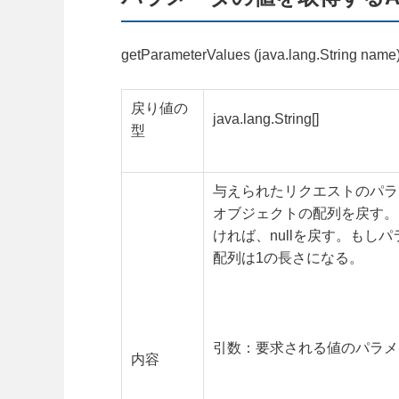
getParameterValues (java.lang.String name
戻り値の
java.lang.String[]
型
与えられたリクエストのパラ
オブジェクトの配列を戻す。
ければ、nullを戻す。もし
配列は1の長さになる。
引数：要求される値のパラメ
内容