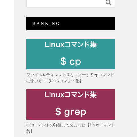

RANKING
ファイルやディレクトリをコピーするcpコマンド
の使い方！【Linuxコマンド集】
grepコマンドの詳細まとめました【Linuxコマンド
集】