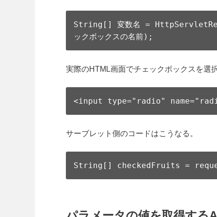
String[] 変数名 = HttpServlet
ックボックスの名前);
実際のHTML画面でチェックボックスを選
<input type="radio" name="ra
サーブレット側のコードはこうなる。
String[] checkedFruits = requ
パラメータの値を取得するA