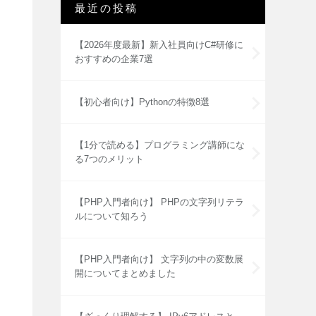
最近の投稿
【2026年度最新】新入社員向けC#研修に
おすすめの企業7選
【初心者向け】Pythonの特徴8選
【1分で読める】プログラミング講師にな
る7つのメリット
【PHP入門者向け】 PHPの文字列リテラ
ルについて知ろう
【PHP入門者向け】 文字列の中の変数展
開についてまとめました