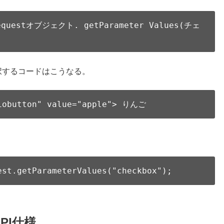
Requestオブジェクト. getParameter Values(チェ
択するコードはこうなる。
diobutton" value="apple"> りんご
est.getParameterValues("checkbox");
PI仕様