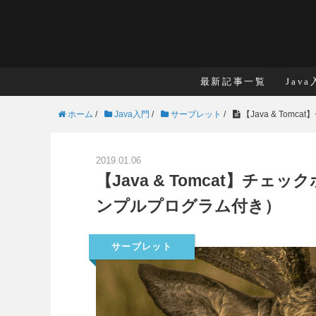
最新記事一覧
Jav
ホーム
/
Java入門
/
サーブレット
/
【Java & To
2019.01.06
【Java & Tomcat】
ンプルプログラム付き）
サーブレット