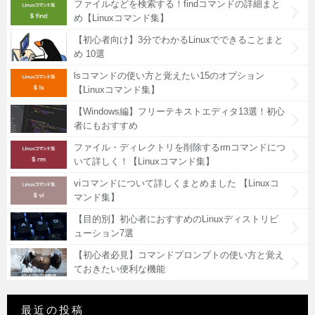
ファイルなどを検索する！findコマンドの詳細まと
め【Linuxコマンド集】
【初心者向け】3分でわかるLinuxでできることまと
め 10選
lsコマンドの使い方と覚えたい15のオプション
【Linuxコマンド集】
【Windows編】フリーテキストエディタ13選！初心
者にもおすすめ
ファイル・ディレクトリを削除するrmコマンドにつ
いて詳しく！【Linuxコマンド集】
viコマンドについて詳しくまとめました 【Linuxコ
マンド集】
【目的別】初心者におすすめのLinuxディストリビ
ューション7選
【初心者必見】コマンドプロンプトの使い方と覚え
ておきたい便利な機能
最近の投稿