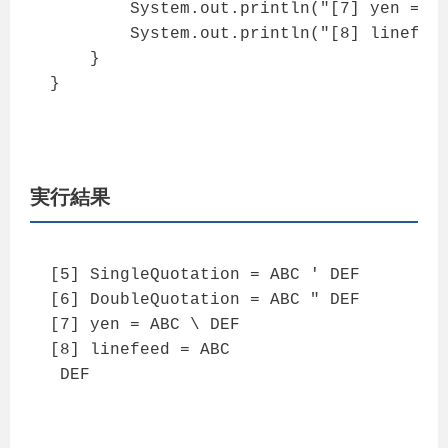
        System.out.println("[7] yen = " 
        System.out.println("[8] linefeed
    }

}
実行結果
[5] SingleQuotation = ABC ' DEF

[6] DoubleQuotation = ABC " DEF

[7] yen = ABC \ DEF

[8] linefeed = ABC

 DEF