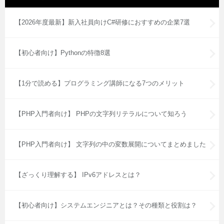
【2026年度最新】新入社員向けC#研修におすすめの企業7選
【初心者向け】Pythonの特徴8選
【1分で読める】プログラミング講師になる7つのメリット
【PHP入門者向け】 PHPの文字列リテラルについて知ろう
【PHP入門者向け】 文字列の中の変数展開についてまとめました
【ざっくり理解する】 IPv6アドレスとは？
【初心者向け】システムエンジニアとは？その種類と役割は？