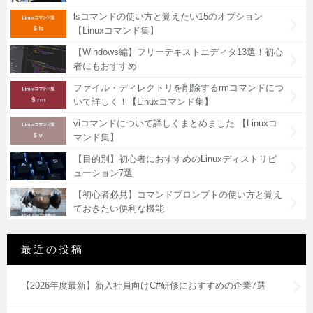
lsコマンドの使い方と覚えたい15のオプション
【Linuxコマンド集】
【Windows編】フリーテキストエディタ13選！初心
者にもおすすめ
ファイル・ディレクトリを削除するrmコマンドにつ
いて詳しく！【Linuxコマンド集】
viコマンドについて詳しくまとめました 【Linuxコ
マンド集】
【目的別】初心者におすすめのLinuxディストリビ
ューション7選
【初心者必見】コマンドプロンプトの使い方と覚え
ておきたい便利な機能
最近の投稿
【2026年度最新】新入社員向けC#研修におすすめの企業7選