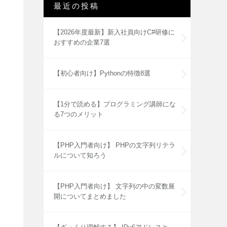
最近の投稿
【2026年度最新】新入社員向けC#研修に
おすすめの企業7選
【初心者向け】Pythonの特徴8選
【1分で読める】プログラミング講師にな
る7つのメリット
【PHP入門者向け】 PHPの文字列リテラ
ルについて知ろう
【PHP入門者向け】 文字列の中の変数展
開についてまとめました