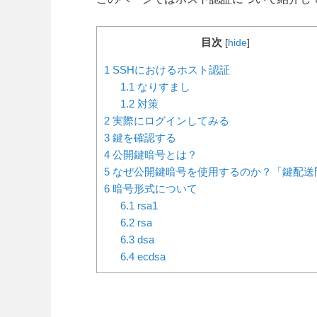
目次
[
hide
]
1
SSHにおけるホスト認証
1.1
なりすまし
1.2
対策
2
実際にログインしてみる
3
鍵を確認する
4
公開鍵暗号とは？
5
なぜ公開鍵暗号を使用するのか？「鍵配送
6
暗号形式について
6.1
rsa1
6.2
rsa
6.3
dsa
6.4
ecdsa