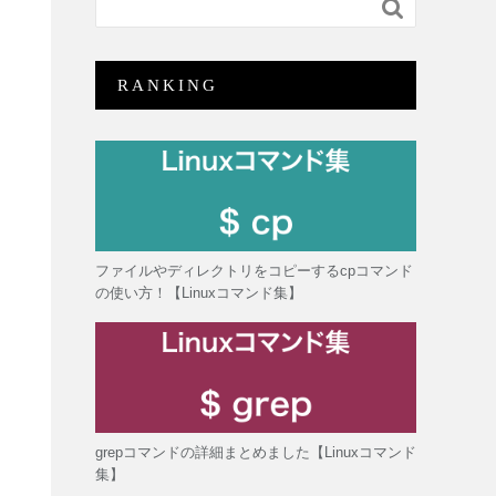

RANKING
ファイルやディレクトリをコピーするcpコマンド
の使い方！【Linuxコマンド集】
grepコマンドの詳細まとめました【Linuxコマンド
集】