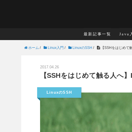
最新記事一覧
Jav
ホーム
/
Linux入門
/
LinuxのSSH
/
【SSHをはじめて触
2017.04.26
【SSHをはじめて触る人へ】
LinuxのSSH