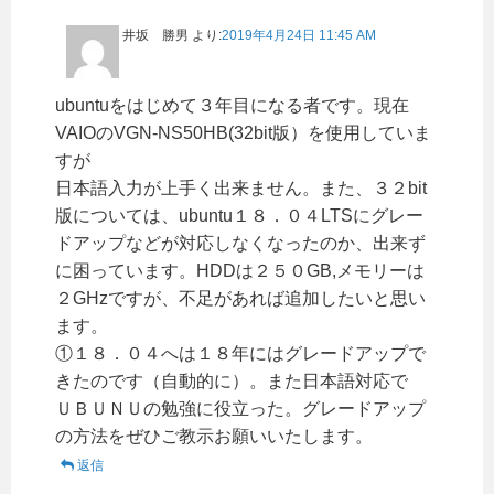
井坂 勝男
より:
2019年4月24日 11:45 AM
ubuntuをはじめて３年目になる者です。現在
VAIOのVGN-NS50HB(32bit版）を使用していま
すが
日本語入力が上手く出来ません。また、３２bit
版については、ubuntu１８．０４LTSにグレー
ドアップなどが対応しなくなったのか、出来ず
に困っています。HDDは２５０GB,メモリーは
２GHzですが、不足があれば追加したいと思い
ます。
①１８．０４へは１８年にはグレードアップで
きたのです（自動的に）。また日本語対応で
ＵＢＵＮＵの勉強に役立った。グレードアップ
の方法をぜひご教示お願いいたします。
返信