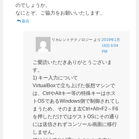
のでしょうか。
なにとぞ、ご協力をお願いいたします。
返信
リカレントテクノロジー
より:
2019年1月
16日 6:04
PM
ご愛読いただきありがとうございま
す。
1) キー入力について
VirtualBoxで立ち上げた仮想マシンで
は、CtrlやAltキー等の特殊キーはホス
トOSであるWindows側で制御されてし
まうため、そのまま左Ctrl+Alt+F2～F6
を押しただけではゲストOSにその通り
には送信されずコンソール画面に移行
しません。