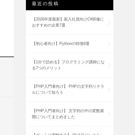
最近の投稿
【2026年度最新】新入社員向けC#研修に
おすすめの企業7選
【初心者向け】Pythonの特徴8選
【1分で読める】プログラミング講師にな
る7つのメリット
【PHP入門者向け】 PHPの文字列リテラ
ルについて知ろう
【PHP入門者向け】 文字列の中の変数展
開についてまとめました