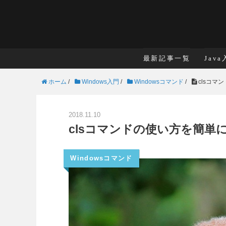
最新記事一覧
Jav
ホーム
/
Windows入門
/
Windowsコマンド
/
clsコマ
2018.11.10
clsコマンドの使い方を簡単に
Windowsコマンド