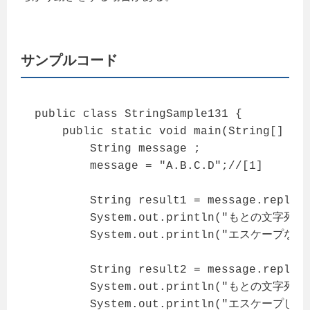
サンプルコード
public class StringSample131 {

    public static void main(String[] arg
        String message ; 

        message = "A.B.C.D";//[1]

        String result1 = message.replace
        System.out.println("もとの文字列：" 
        System.out.println("エスケープなし
        String result2 = message.replace
        System.out.println("もとの文字列：" 
        System.out.println("エスケープして