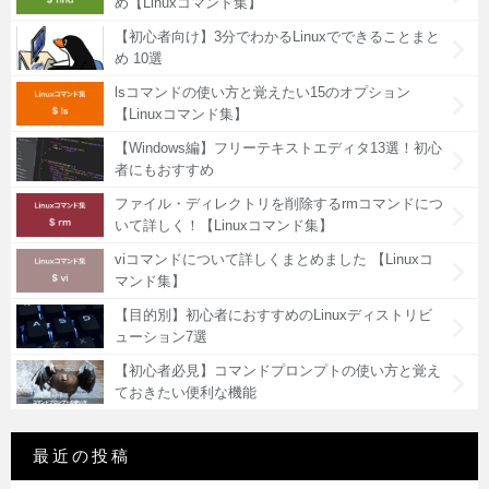
め【Linuxコマンド集】
【初心者向け】3分でわかるLinuxでできることまと
め 10選
lsコマンドの使い方と覚えたい15のオプション
【Linuxコマンド集】
【Windows編】フリーテキストエディタ13選！初心
者にもおすすめ
ファイル・ディレクトリを削除するrmコマンドにつ
いて詳しく！【Linuxコマンド集】
viコマンドについて詳しくまとめました 【Linuxコ
マンド集】
【目的別】初心者におすすめのLinuxディストリビ
ューション7選
【初心者必見】コマンドプロンプトの使い方と覚え
ておきたい便利な機能
最近の投稿