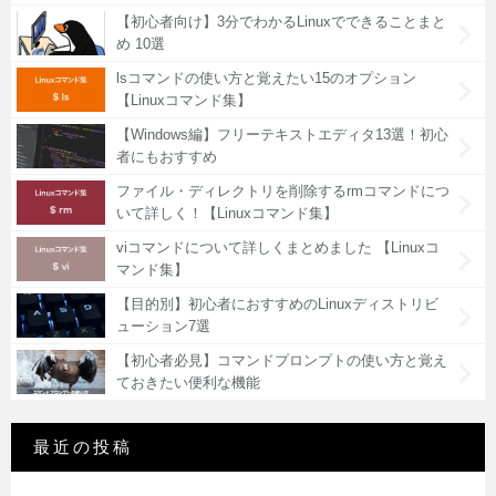
【初心者向け】3分でわかるLinuxでできることまと
め 10選
lsコマンドの使い方と覚えたい15のオプション
【Linuxコマンド集】
【Windows編】フリーテキストエディタ13選！初心
者にもおすすめ
ファイル・ディレクトリを削除するrmコマンドにつ
いて詳しく！【Linuxコマンド集】
viコマンドについて詳しくまとめました 【Linuxコ
マンド集】
【目的別】初心者におすすめのLinuxディストリビ
ューション7選
【初心者必見】コマンドプロンプトの使い方と覚え
ておきたい便利な機能
最近の投稿