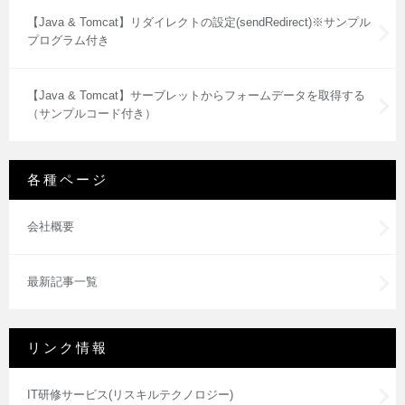
【Java & Tomcat】リダイレクトの設定(sendRedirect)※サンプル
プログラム付き
【Java & Tomcat】サーブレットからフォームデータを取得する
（サンプルコード付き）
各種ページ
会社概要
最新記事一覧
リンク情報
IT研修サービス(リスキルテクノロジー)