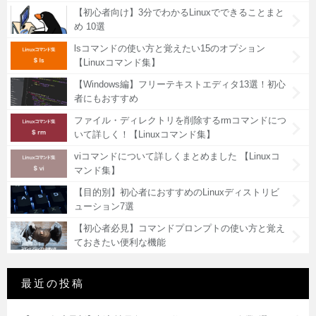
【初心者向け】3分でわかるLinuxでできることまと
め 10選
lsコマンドの使い方と覚えたい15のオプション
【Linuxコマンド集】
【Windows編】フリーテキストエディタ13選！初心
者にもおすすめ
ファイル・ディレクトリを削除するrmコマンドにつ
いて詳しく！【Linuxコマンド集】
viコマンドについて詳しくまとめました 【Linuxコ
マンド集】
【目的別】初心者におすすめのLinuxディストリビ
ューション7選
【初心者必見】コマンドプロンプトの使い方と覚え
ておきたい便利な機能
最近の投稿